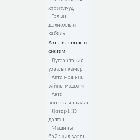
хэрэгслүүд
Галын
дохиоллын
кабель
Авто зогсоолын
систем
Дугаар таних
ухаалаг камер
Авто машины
зайны мэдрэгч
Авто
зогсоолын хаалт
Дотор LED
дэлгэц
Машины
байршил заагч