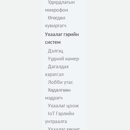
Удирдлагын
микрофон
Өгөгдөл
хувиргагч
Ухаалаг гэрийн
систем
Дэлгэц
Үүдний камер
Дагалдах
хэрэгсэл
Лобби утас
Хөдөлгөөн
мэдрэгч
Ухаалаг цоож
IoT Гэрлийн
унтраалга
Ухаалаг хөшиг