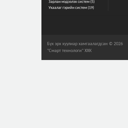
Зарлан мэдээлэх систем (5)
Ухаалаг гэрийн систем (19)
Бүх эрх хуулиар хамгаалагдсан © 2026
"Смарт технологи" ХХК