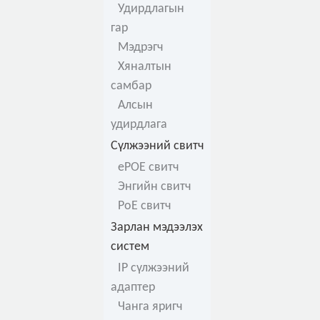
Удирдлагын
гар
Мэдрэгч
Хяналтын
самбар
Алсын
удирдлага
Сүлжээний свитч
ePOE свитч
Энгийн свитч
PoE свитч
Зарлан мэдээлэх
систем
IP сүлжээний
адаптер
Чанга яригч