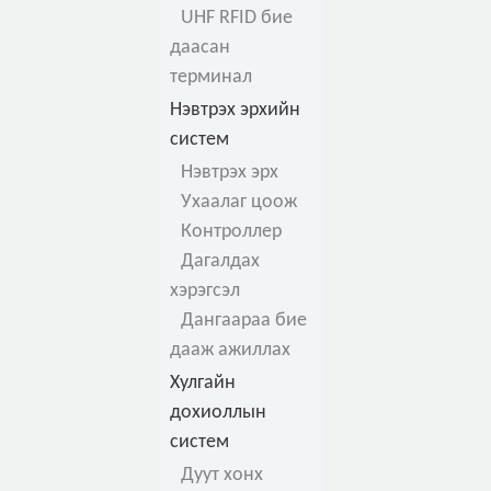
UHF RFID бие
даасан
терминал
Нэвтрэх эрхийн
систем
Нэвтрэх эрх
Ухаалаг цоож
Контроллер
Дагалдах
хэрэгсэл
Дангаараа бие
дааж ажиллах
Хулгайн
дохиоллын
систем
Дуут хонх