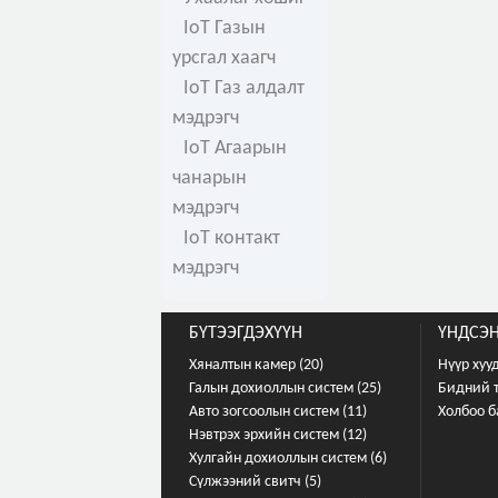
IoT Газын
урсгал хаагч
IoT Газ алдалт
мэдрэгч
IoT Агаарын
чанарын
мэдрэгч
IoT контакт
мэдрэгч
БҮТЭЭГДЭХҮҮН
ҮНДСЭН
Хяналтын камер (20)
Нүүр хуу
Галын дохиоллын систем (25)
Бидний 
Авто зогсоолын систем (11)
Холбоо б
Нэвтрэх эрхийн систем (12)
Хулгайн дохиоллын систем (6)
Сүлжээний свитч (5)