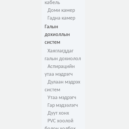
кабель
Доми камер
Гадна камер
Галын
дохиоллын
систем
Хаяглагддаг
галын дохиолол
Аспирацийн
утаа мэдрэгч
Дулаан мэдрэх
систем
Утаа мэдрэгч
Гар мэдээлэгч
Дуут хонх
PVC хоолой
болон холбох