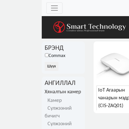
БРЭНД
Commax
АНГИЛЛАЛ
IoT Агаарын
Хяналтын камер
чанарын мэдр
Камер
(CIS-ZAQ01)
Сүлжээний
бичигч
Сүлжээний