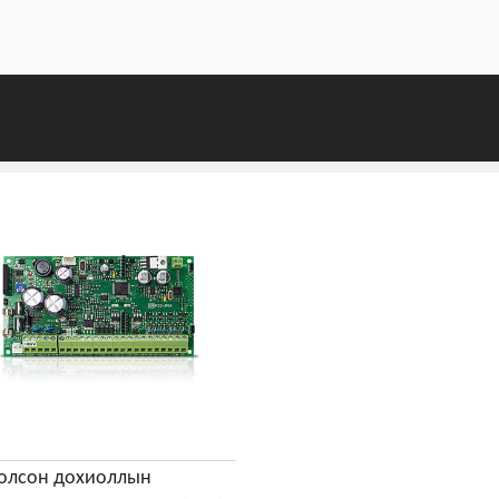
олсон дохиоллын