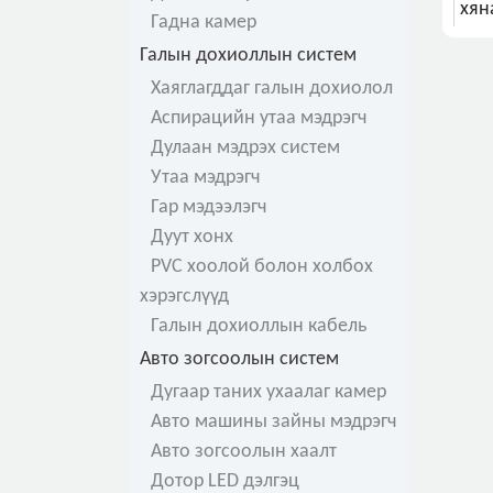
хян
Гадна камер
Галын дохиоллын систем
Хаяглагддаг галын дохиолол
Аспирацийн утаа мэдрэгч
Дулаан мэдрэх систем
Утаа мэдрэгч
Гар мэдээлэгч
Дуут хонх
PVC хоолой болон холбох
хэрэгслүүд
Галын дохиоллын кабель
Авто зогсоолын систем
Дугаар таних ухаалаг камер
Авто машины зайны мэдрэгч
Авто зогсоолын хаалт
Дотор LED дэлгэц