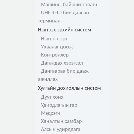
Машины байршил заагч
UHF RFID бие даасан
терминал
Нэвтрэх эрхийн систем
Нэвтрэх эрх
Ухаалаг цоож
Контроллер
Дагалдах хэрэгсэл
Дангаараа бие дааж
ажиллах
Хулгайн дохиоллын систем
Дуут хонх
Удирдлагын гар
Мэдрэгч
Хяналтын самбар
Алсын удирдлага