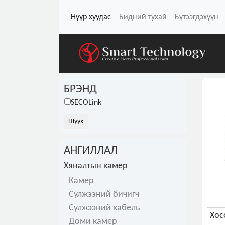
Нүүр хуудас
Бидний тухай
Бүтээгдэхүүн
БРЭНД
SECOLink
АНГИЛЛАЛ
Хяналтын камер
Камер
Сүлжээний бичигч
Сүлжээний кабель
Хос
Доми камер