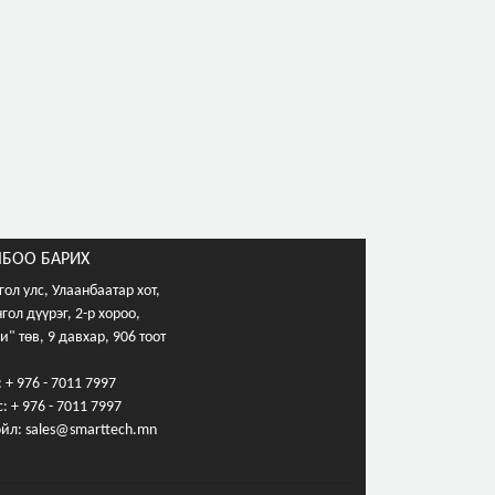
БОО БАРИХ
ол улс, Улаанбаатар хот,
гол дүүрэг, 2-р хороо,
и" төв, 9 давхар, 906 тоот
:
+ 976 - 7011 7997
: + 976 - 7011 7997
эйл:
sales@smarttech.mn