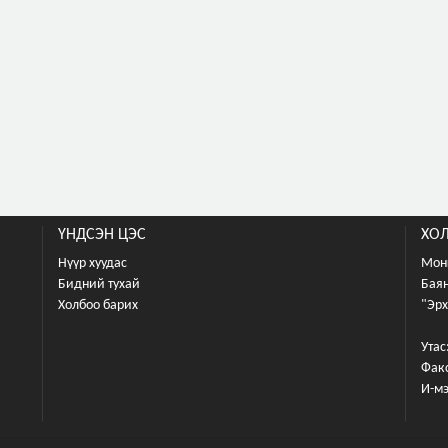
ҮНДСЭН ЦЭС
ХОЛ
Нүүр хуудас
Монг
Бидний тухай
Баян
Холбоо барих
"Эрх
Утас
Факс
И-м