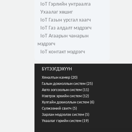
IoT Гэрлийн унтраалга
Ухаалаг хөшиг
IoT Газын урсгал хаагч
IoT Газ алдалт мэдрэгч
IoT Агаарын чанарын
мэдрэгч
IoT контакт мэдрэгч
БҮТЭЭГДЭХҮҮН
Хяналтын камер (20)
Галын дохиоллын систем (25)
Авто зогсоолын систем (11)
Нэвтрэх эрхийн систем (12)
Хулгайн дохиоллын систем (6)
Сүлжээний свитч (5)
Зарлан мэдээлэх систем (5)
Ухаалаг гэрийн систем (19)