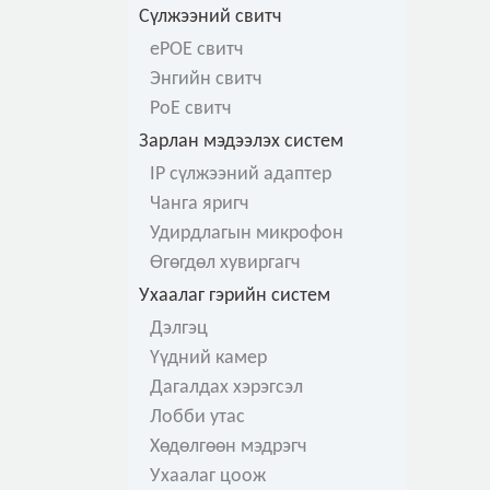
Сүлжээний свитч
ePOE свитч
Энгийн свитч
PoE свитч
Зарлан мэдээлэх систем
IP сүлжээний адаптер
Чанга яригч
Удирдлагын микрофон
Өгөгдөл хувиргагч
Ухаалаг гэрийн систем
Дэлгэц
Үүдний камер
Дагалдах хэрэгсэл
Лобби утас
Хөдөлгөөн мэдрэгч
Ухаалаг цоож