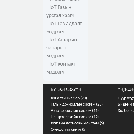
IoT Газын
урсгал хаагч
IoT Газ алдалт
мэдрэгч
IoT Агаарын
чанарын
мэдрэгч
IoT контакт
мэдрэгч
БҮТЭЭГДЭХҮҮН
ҮНДСЭН
Хяналтын камер (20)
Нүүр хуу
Галын дохиоллын систем (25)
Бидний 
Авто зогсоолын систем (11)
Холбоо б
Нэвтрэх эрхийн систем (12)
Хулгайн дохиоллын систем (6)
Сүлжээний свитч (5)