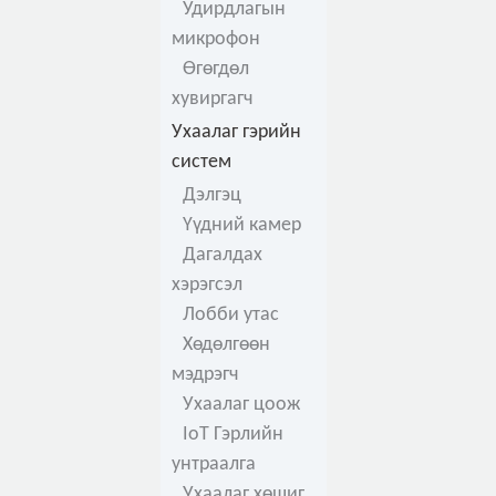
Удирдлагын
микрофон
Өгөгдөл
хувиргагч
Ухаалаг гэрийн
систем
Дэлгэц
Үүдний камер
Дагалдах
хэрэгсэл
Лобби утас
Хөдөлгөөн
мэдрэгч
Ухаалаг цоож
IoT Гэрлийн
унтраалга
Ухаалаг хөшиг