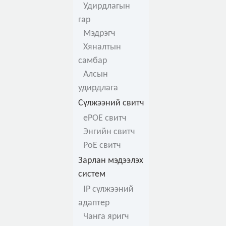
Удирдлагын
гар
Мэдрэгч
Хяналтын
самбар
Алсын
удирдлага
Сүлжээний свитч
ePOE свитч
Энгийн свитч
PoE свитч
Зарлан мэдээлэх
систем
IP сүлжээний
адаптер
Чанга яригч