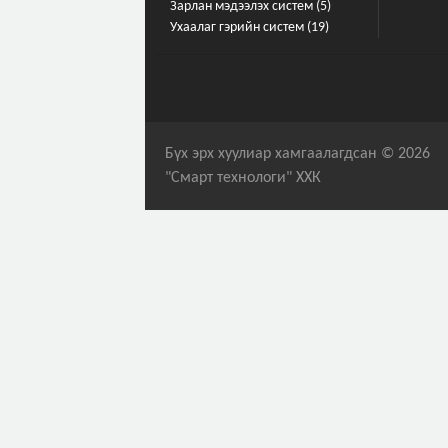
Зарлан мэдээлэх систем (5)
Ухаалаг гэрийн систем (19)
Бүх эрх хуулиар хамгаалагдсан © 2026
"Смарт технологи" ХХК