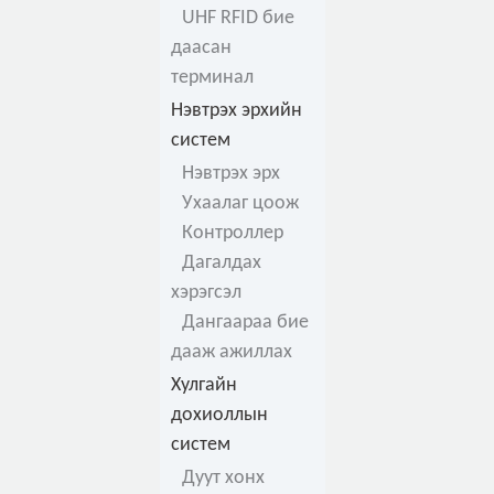
UHF RFID бие
даасан
терминал
Нэвтрэх эрхийн
систем
Нэвтрэх эрх
Ухаалаг цоож
Контроллер
Дагалдах
хэрэгсэл
Дангаараа бие
дааж ажиллах
Хулгайн
дохиоллын
систем
Дуут хонх