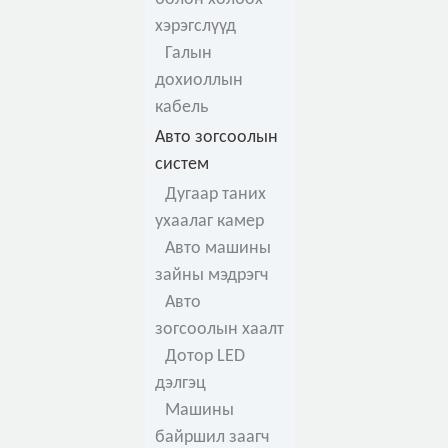
хэрэгслүүд
Галын
дохиоллын
кабель
Авто зогсоолын
систем
Дугаар таних
ухаалаг камер
Авто машины
зайны мэдрэгч
Авто
зогсоолын хаалт
Дотор LED
дэлгэц
Машины
байршил заагч