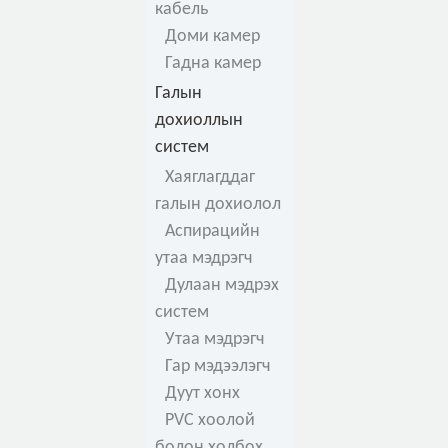
кабель
Доми камер
Гадна камер
Галын
дохиоллын
систем
Хаяглагддаг
галын дохиолол
Аспирацийн
утаа мэдрэгч
Дулаан мэдрэх
систем
Утаа мэдрэгч
Гар мэдээлэгч
Дуут хонх
PVC хоолой
болон холбох