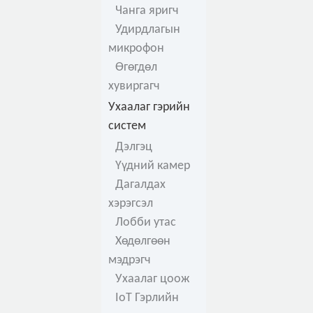
Чанга яригч
Удирдлагын
микрофон
Өгөгдөл
хувиргагч
Ухаалаг гэрийн
систем
Дэлгэц
Үүдний камер
Дагалдах
хэрэгсэл
Лобби утас
Хөдөлгөөн
мэдрэгч
Ухаалаг цоож
IoT Гэрлийн