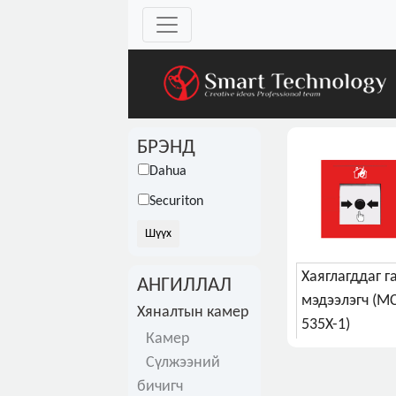
БРЭНД
Dahua
Securiton
Xаяглагддаг г
АНГИЛЛАЛ
мэдээлэгч (M
Хяналтын камер
535X-1)
Камер
Сүлжээний
бичигч