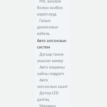
PVC хоолой
болон холбох
хэрэгслүүд
Галын
дохиоллын
кабель
Авто зогсоолын
систем
Дугаар таних
ухаалаг камер
Авто машины
зайны мэдрэгч
Авто
зогсоолын хаалт
Дотор LED
дэлгэц
Машины