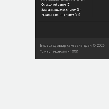
Сүлжээний свитч (5)
Зарлан мэдээлэх систем (5)
Ухаалаг гэрийн систем (19)
Бүх эрх хуулиар хамгаалагдсан © 2026
"Смарт технологи" ХХК