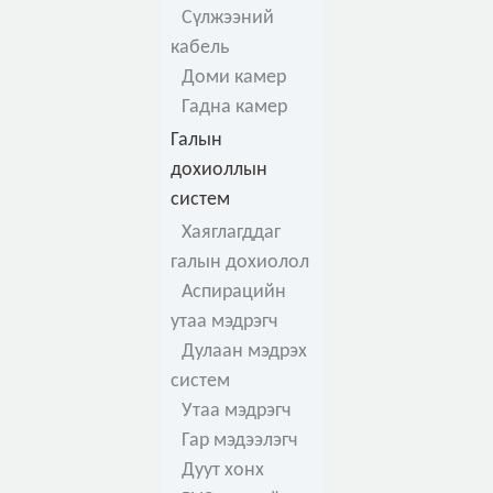
Сүлжээний
кабель
Доми камер
Гадна камер
Галын
дохиоллын
систем
Хаяглагддаг
галын дохиолол
Аспирацийн
утаа мэдрэгч
Дулаан мэдрэх
систем
Утаа мэдрэгч
Гар мэдээлэгч
Дуут хонх