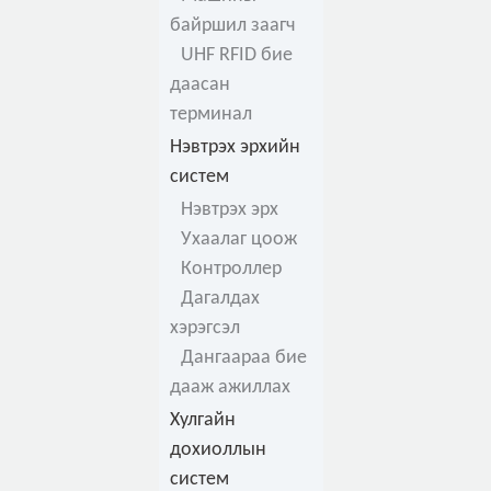
байршил заагч
UHF RFID бие
даасан
терминал
Нэвтрэх эрхийн
систем
Нэвтрэх эрх
Ухаалаг цоож
Контроллер
Дагалдах
хэрэгсэл
Дангаараа бие
дааж ажиллах
Хулгайн
дохиоллын
систем