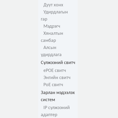
Дуут хонх
Удирдлагын
гар
Мэдрэгч
Хяналтын
самбар
Алсын
удирдлага
Сүлжээний свитч
ePOE свитч
Энгийн свитч
PoE свитч
Зарлан мэдээлэх
систем
IP сүлжээний
адаптер