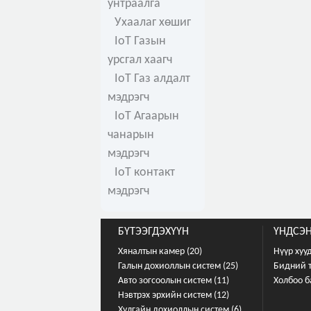
унтраалга
Ухаалаг хөшиг
IoT Газын
урсгал хаагч
IoT Газ алдалт
мэдрэгч
IoT Агаарын
чанарын
мэдрэгч
IoT контакт
мэдрэгч
БҮТЭЭГДЭХҮҮН
ҮНДСЭН
Хяналтын камер (20)
Нүүр хуу
Галын дохиоллын систем (25)
Бидний 
Авто зогсоолын систем (11)
Холбоо б
Нэвтрэх эрхийн систем (12)
Хулгайн дохиоллын систем (6)