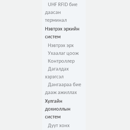
UHF RFID бие
даасан
терминал
Нэвтрэх эрхийн
систем
Нэвтрэх эрх
Ухаалаг цоож
Контроллер
Дагалдах
хэрэгсэл
Дангаараа бие
дааж ажиллах
Хулгайн
дохиоллын
систем
Дуут хонх