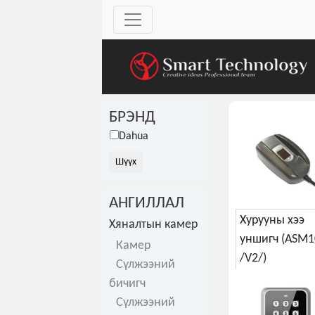
БРЭНД
Dahua
АНГИЛЛАЛ
Хурууны хээ
Хяналтын камер
уншигч (ASM1
Камер
/V2/)
Сүлжээний
бичигч
Сүлжээний