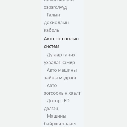
хэрэгслүүд
Галын
дохиоллын
кабель
Авто зогсоолын
систем
Дугаар таних
ухаалаг камер
Авто машины
зайны мэдрэгч
Авто
зогсоолын хаалт
Дотор LED
дэлгэц
Машины
байршил заагч