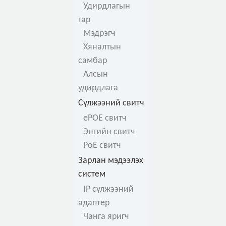
Удирдлагын
гар
Мэдрэгч
Хяналтын
самбар
Алсын
удирдлага
Сүлжээний свитч
ePOE свитч
Энгийн свитч
PoE свитч
Зарлан мэдээлэх
систем
IP сүлжээний
адаптер
Чанга яригч