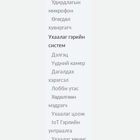
Удирдлагын
микрофон
Өгөгдөл
хувиргагч
Ухаалаг гэрийн
систем
Дэлгэц
Үүдний камер
Дагалдах
хэрэгсэл
Лобби утас
Хөдөлгөөн
мэдрэгч
Ухаалаг цоож
IoT Гэрлийн
унтраалга
Ухаалаг хөшиг