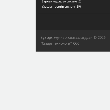
Зарлан мэдээлэх систем (5)
Ухаалаг гэрийн систем (19)
Бүх эрх хуулиар хамгаалагдсан © 2026
"Смарт технологи" ХХК