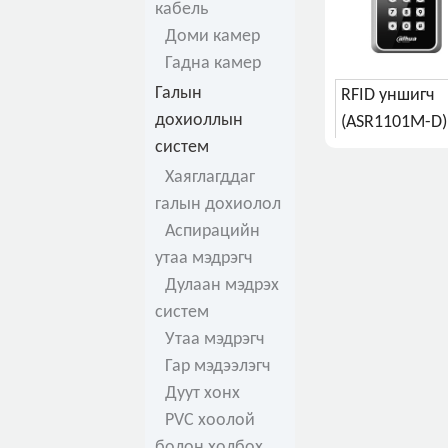
кабель
Доми камер
Гадна камер
Галын
RFID уншигч
дохиоллын
(ASR1101M-D)
систем
Хаяглагддаг
галын дохиолол
Аспирацийн
утаа мэдрэгч
Дулаан мэдрэх
систем
Утаа мэдрэгч
Гар мэдээлэгч
Дуут хонх
PVC хоолой
болон холбох