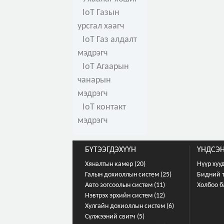
IoT Газын
урсгал хаагч
IoT Газ алдалт
мэдрэгч
IoT Агаарын
чанарын
мэдрэгч
IoT контакт
мэдрэгч
БҮТЭЭГДЭХҮҮН
ҮНДСЭН
Хяналтын камер (20)
Нүүр хуу
Галын дохиоллын систем (25)
Бидний 
Авто зогсоолын систем (11)
Холбоо б
Нэвтрэх эрхийн систем (12)
Хулгайн дохиоллын систем (6)
Сүлжээний свитч (5)