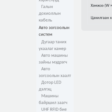
хэрэгслүүд
Хэмжээ (W ×
Галын
дохиоллын
Цахилгаан 
кабель
Авто зогсоолын
систем
Дугаар таних
ухаалаг камер
Авто машины
зайны мэдрэгч
Авто
зогсоолын хаалт
Дотор LED
дэлгэц
Машины
байршил заагч
UHF RFID бие