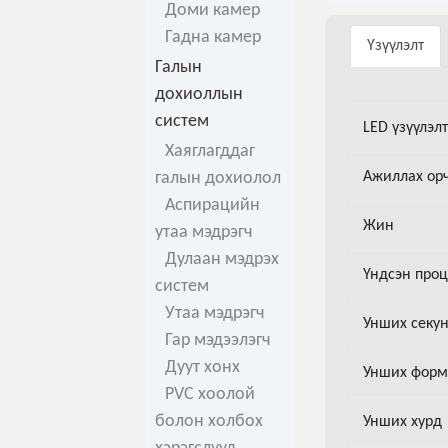
Доми камер
Гадна камер
Үзүүлэлт
Галын
дохиоллын
систем
LED үзүүлэлт
Хаяглагддаг
галын дохиолол
Ажиллах ор
Аспирацийн
Жин
утаа мэдрэгч
Дулаан мэдрэх
Үндсэн проц
систем
Утаа мэдрэгч
Унших секун
Гар мэдээлэгч
Дуут хонх
Унших форм
PVC хоолой
болон холбох
Унших хурд