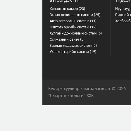
БҮТЭЭГДЭХҮҮН
ҮНДСЭН
Хяналтын камер (20)
Нүүр хуу
Галын дохиоллын систем (25)
Бидний 
Авто зогсоолын систем (11)
Холбоо б
Нэвтрэх эрхийн систем (12)
Хулгайн дохиоллын систем (6)
Сүлжээний свитч (5)
Зарлан мэдээлэх систем (5)
Ухаалаг гэрийн систем (19)
Бүх эрх хуулиар хамгаалагдсан © 2026
"Смарт технологи" ХХК