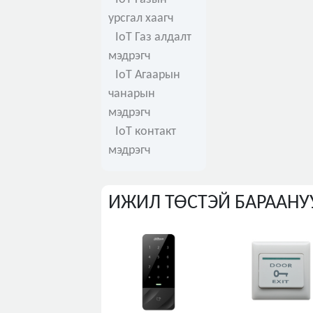
урсгал хаагч
IoT Газ алдалт
мэдрэгч
IoT Агаарын
чанарын
мэдрэгч
IoT контакт
мэдрэгч
ИЖИЛ ТӨСТЭЙ БАРААНУ