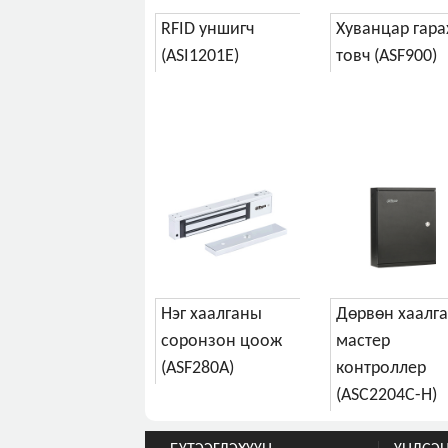
RFID уншигч
Хуванцар гара
(ASI1201E)
товч (ASF900)
Нэг хаалганы
Дөрвөн хаалг
соронзон цоож
мастер
(ASF280A)
контроллер
(ASC2204C-H)