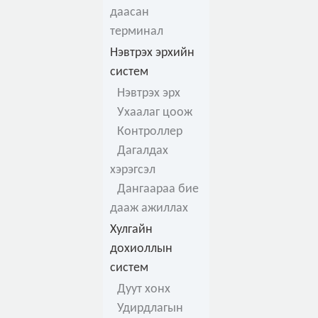
даасан
терминал
Нэвтрэх эрхийн
систем
Нэвтрэх эрх
Ухаалаг цоож
Контроллер
Дагалдах
хэрэгсэл
Дангаараа бие
дааж ажиллах
Хулгайн
дохиоллын
систем
Дуут хонх
Удирдлагын