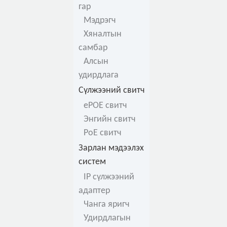
гар
Мэдрэгч
Хяналтын
самбар
Алсын
удирдлага
Сүлжээний свитч
ePOE свитч
Энгийн свитч
PoE свитч
Зарлан мэдээлэх
систем
IP сүлжээний
адаптер
Чанга яригч
Удирдлагын