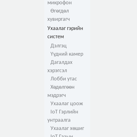
микрофон
Өгөгдөл
хувиргагч
Ухаалаг гэрийн
систем
Дэлгэц
Үүдний камер
Дагалдах
хэрэгсэл
Лобби утас
Хөдөлгөөн
мэдрэгч
Ухаалаг цоож
IoT Гэрлийн
унтраалга
Ухаалаг хөшиг
IoT Газын