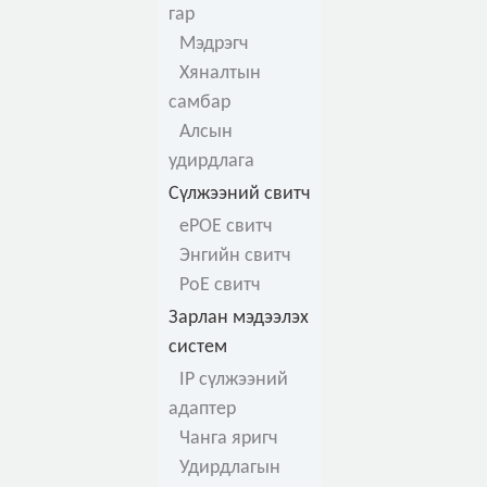
гар
Мэдрэгч
Хяналтын
самбар
Алсын
удирдлага
Сүлжээний свитч
ePOE свитч
Энгийн свитч
PoE свитч
Зарлан мэдээлэх
систем
IP сүлжээний
адаптер
Чанга яригч
Удирдлагын