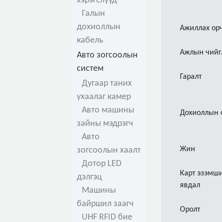
хэрэгслүүд
Галын
дохиоллын
Ажиллах ор
кабель
Ажлын чийг
Авто зогсоолын
систем
Гаралт
Дугаар таних
ухаалаг камер
Авто машины
Дохиоллын 
зайны мэдрэгч
Авто
Жин
зогсоолын хаалт
Дотор LED
Карт эзэмши
дэлгэц
явдал
Машины
байршил заагч
Оролт
UHF RFID бие