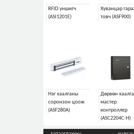
RFID уншигч
Хуванцар гара
(ASI1201E)
товч (ASF900)
Нэг хаалганы
Дөрвөн хаалг
соронзон цоож
мастер
(ASF280A)
контроллер
(ASC2204C-H)