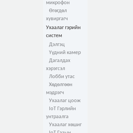
микрофон
Өгөгдөл
хувиргагч
Ухаалаг гэрийн
систем
Дэлгэц
Үүдний камер
Дагалдах
хэрэгсэл
Лобби утас
Хөдөлгөөн
мэдрэгч
Ухаалаг цоож
IoT Гэрлийн
унтраалга
Ухаалаг хөшиг
IoT Газын