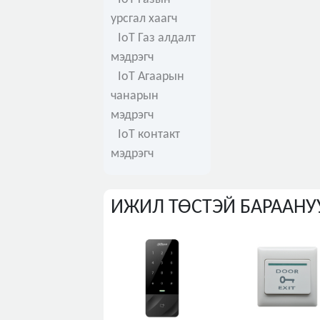
урсгал хаагч
IoT Газ алдалт
мэдрэгч
IoT Агаарын
чанарын
мэдрэгч
IoT контакт
мэдрэгч
ИЖИЛ ТӨСТЭЙ БАРААНУ