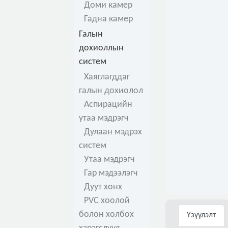
Доми камер
Гадна камер
Галын
дохиоллын
систем
Хаяглагддаг
галын дохиолол
Аспирацийн
утаа мэдрэгч
Дулаан мэдрэх
систем
Утаа мэдрэгч
Гар мэдээлэгч
Дуут хонх
PVC хоолой
болон холбох
Үзүүлэлт