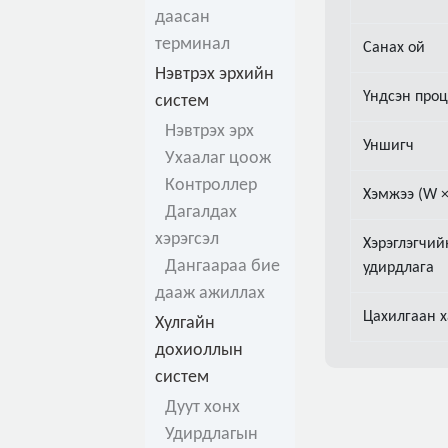
даасан
терминал
Санах ой
Нэвтрэх эрхийн
Үндсэн проц
систем
Нэвтрэх эрх
Уншигч
Ухаалаг цоож
Контроллер
Хэмжээ (W ×
Дагалдах
хэрэгсэл
Хэрэглэгчий
Дангаараа бие
удирдлага
дааж ажиллах
Цахилгаан 
Хулгайн
дохиоллын
систем
Дуут хонх
Удирдлагын