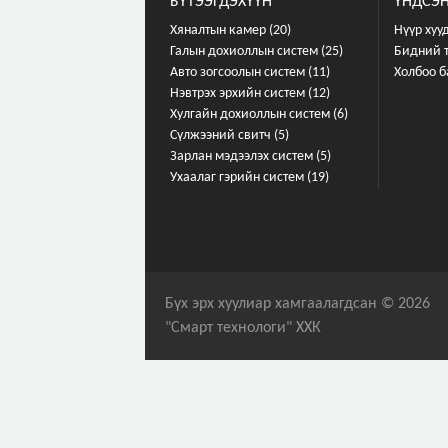
БҮТЭЭГДЭХҮҮН
ҮНДСЭН
Хяналтын камер (20)
Нүүр хуу
Галын дохиоллын систем (25)
Бидний 
Авто зогсоолын систем (11)
Холбоо б
Нэвтрэх эрхийн систем (12)
Хулгайн дохиоллын систем (6)
Сүлжээний свитч (5)
Зарлан мэдээлэх систем (5)
Ухаалаг гэрийн систем (19)
Бүх эрх хуулиар хамгаалагдсан © 2026
"Смарт технологи" ХХК