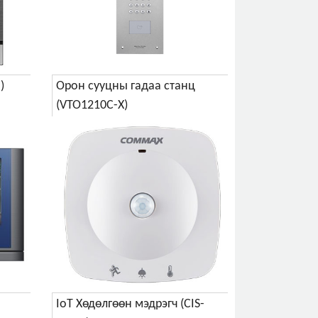
)
Орон сууцны гадаа станц
(VTO1210C-X)
IoT Хөдөлгөөн мэдрэгч (CIS-