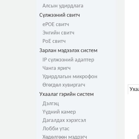
Алсын удирдлага
Сүлжээний свитч
ePOE свитч
Энгийн свитч
PoE свитч
Зарлан мэдээлэх систем
IP сүлжээний адаптер
Чанга яригч
Удирдлагын микрофон
Өгөгдөл хувиргагч
Уха
Ухаалаг гэрийн систем
Дэлгэц
Үүдний камер
Дагалдах хэрэгсэл
Лобби утас
Хөдөлгөөн мэдрэгч