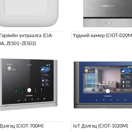
 Гэрлийн унтраалга (CIA-
Үүдний камер (CIOT-D20M
0A, ZES01~ZES03)
 Дэлгэц (CIOT-700M)
IoT Дэлгэц (CIOT-1020M)