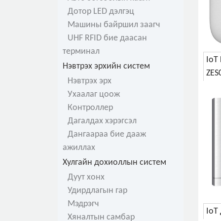
Дотор LED дэлгэц
Машины байршил заагч
UHF RFID бие даасан
терминал
IoT
Нэвтрэх эрхийн систем
ZES
Нэвтрэх эрх
Ухаалаг цоож
Контроллер
Дагалдах хэрэгсэл
Дангаараа бие дааж
ажиллах
Хулгайн дохиоллын систем
Дуут хонх
Удирдлагын гар
Мэдрэгч
IoT
Хяналтын самбар