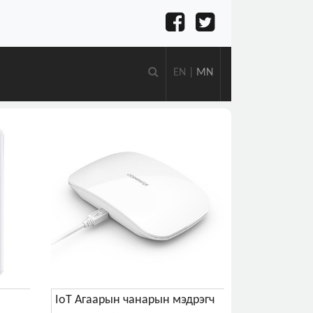
EN
|
MN
IoT Агаарын чанарын мэдрэгч