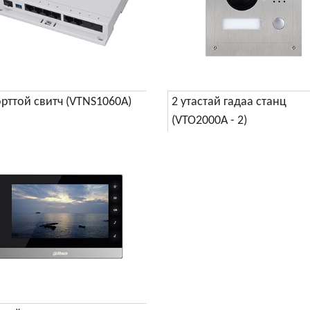
орттой свитч (VTNS1060A)
2 утастай гадаа станц
(VTO2000A - 2)