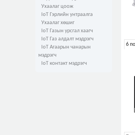
Ухаалаг цоож
IoT Гэрлийн унтраалга
Ухаалаг хөшиг
IoT Газын урсгал хаагч
IoT Газ алдалт мэдрэгч
6 п
IoT Агаарын чанарын
мэдрэгч
IoT контакт мэдрэгч