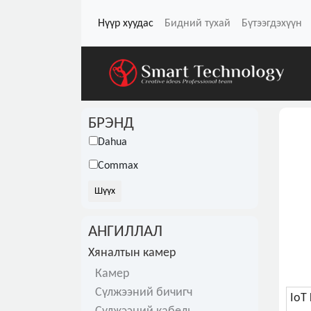
Нүүр хуудас
Бидний тухай
Бүтээгдэхүүн
БРЭНД
Dahua
Commax
АНГИЛЛАЛ
Хяналтын камер
Камер
Сүлжээний бичигч
IoT