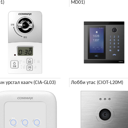
1)
MD01)
ын урсгал хаагч (CIA-GL03)
Лобби утас (CIOT-L20M)