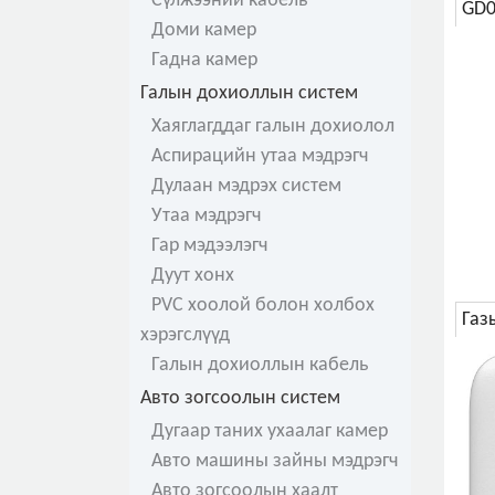
Сүлжээний кабель
GD0
Доми камер
Гадна камер
Галын дохиоллын систем
Хаяглагддаг галын дохиолол
Аспирацийн утаа мэдрэгч
Дулаан мэдрэх систем
Утаа мэдрэгч
Гар мэдээлэгч
Дуут хонх
PVC хоолой болон холбох
Газ
хэрэгслүүд
Галын дохиоллын кабель
Авто зогсоолын систем
Дугаар таних ухаалаг камер
Авто машины зайны мэдрэгч
Авто зогсоолын хаалт