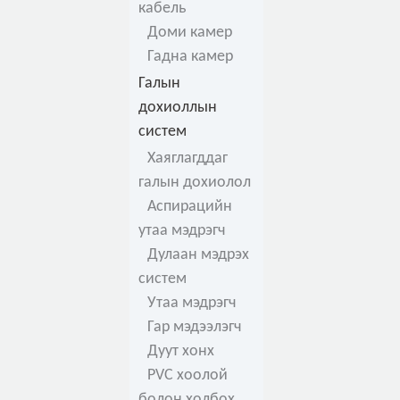
кабель
Доми камер
Гадна камер
Галын
дохиоллын
систем
Хаяглагддаг
галын дохиолол
Аспирацийн
утаа мэдрэгч
Дулаан мэдрэх
систем
Утаа мэдрэгч
Гар мэдээлэгч
Дуут хонх
PVC хоолой
болон холбох