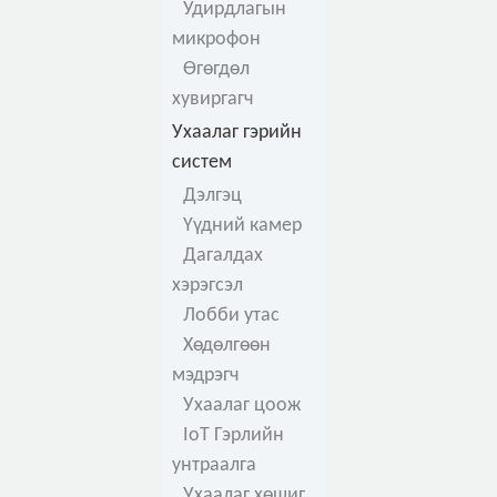
Удирдлагын
микрофон
Өгөгдөл
хувиргагч
Ухаалаг гэрийн
систем
Дэлгэц
Үүдний камер
Дагалдах
хэрэгсэл
Лобби утас
Хөдөлгөөн
мэдрэгч
Ухаалаг цоож
IoT Гэрлийн
унтраалга
Ухаалаг хөшиг