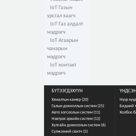
IoT Газын
урсгал хаагч
IoT Газ алдалт
мэдрэгч
IoT Агаарын
чанарын
мэдрэгч
IoT контакт
мэдрэгч
БҮТЭЭГДЭХҮҮН
ҮНДСЭН
Хяналтын камер (20)
Нүүр хуу
Галын дохиоллын систем (25)
Бидний 
Авто зогсоолын систем (11)
Холбоо б
Нэвтрэх эрхийн систем (12)
Хулгайн дохиоллын систем (6)
Сүлжээний свитч (5)