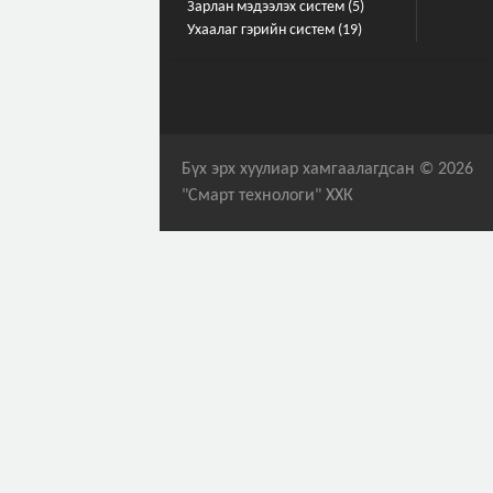
Зарлан мэдээлэх систем (5)
Ухаалаг гэрийн систем (19)
Бүх эрх хуулиар хамгаалагдсан © 2026
"Смарт технологи" ХХК