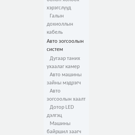
хэрэгслүүд
Галын
дохиоллын
кабель
Авто зогсоолын
систем
Дугаар таних
ухаалаг камер
Авто машины
зайны мэдрэгч
Авто
зогсоолын хаалт
Дотор LED
дэлгэц
Машины
байршил заагч