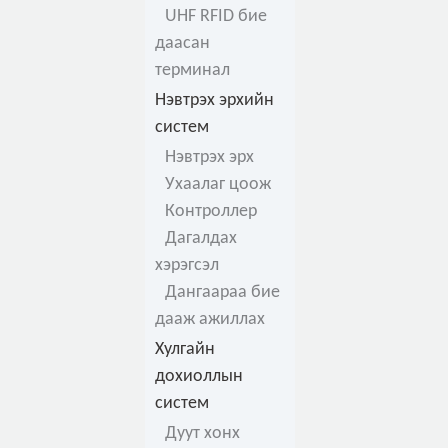
UHF RFID бие
даасан
терминал
Нэвтрэх эрхийн
систем
Нэвтрэх эрх
Ухаалаг цоож
Контроллер
Дагалдах
хэрэгсэл
Дангаараа бие
дааж ажиллах
Хулгайн
дохиоллын
систем
Дуут хонх