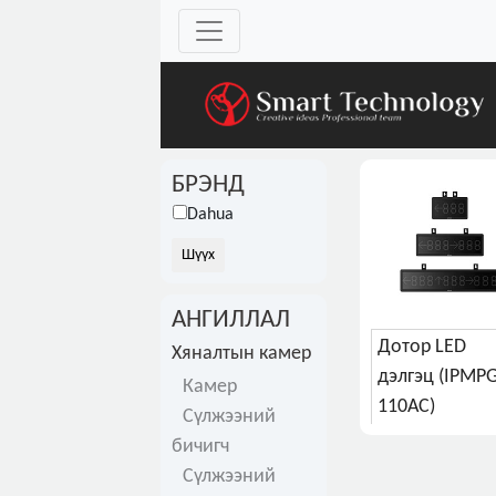
БРЭНД
Dahua
АНГИЛЛАЛ
Дотор LED
Хяналтын камер
дэлгэц (IPMPG
Камер
110AC)
Сүлжээний
бичигч
Сүлжээний