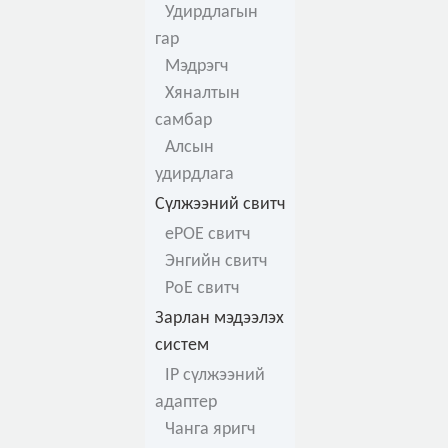
Удирдлагын
гар
Мэдрэгч
Хяналтын
самбар
Алсын
удирдлага
Сүлжээний свитч
ePOE свитч
Энгийн свитч
PoE свитч
Зарлан мэдээлэх
систем
IP сүлжээний
адаптер
Чанга яригч