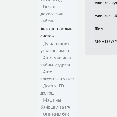
хэрэгслүүд
Ажиллах хү
Галын
дохиоллын
Ажиллах чи
кабель
Авто зогсоолын
Жин
систем
Хэмжээ (W ×
Дугаар таних
ухаалаг камер
Авто машины
зайны мэдрэгч
Авто
зогсоолын хаалт
Дотор LED
дэлгэц
Машины
байршил заагч
UHF RFID бие