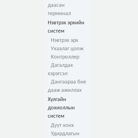
даасан
терминал
Нэвтрэх эрхийн
систем
Нэвтрэх эрх
Ухаалаг цоож
Контроллер
Дагалдах
хэрэгсэл
Дангаараа бие
дааж ажиллах
Хулгайн
дохиоллын
систем
Дуут хонх
Удирдлагын