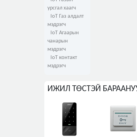
урсгал хаагч
IoT Газ алдалт
мэдрэгч
IoT Агаарын
чанарын
мэдрэгч
IoT контакт
мэдрэгч
ИЖИЛ ТӨСТЭЙ БАРААНУ