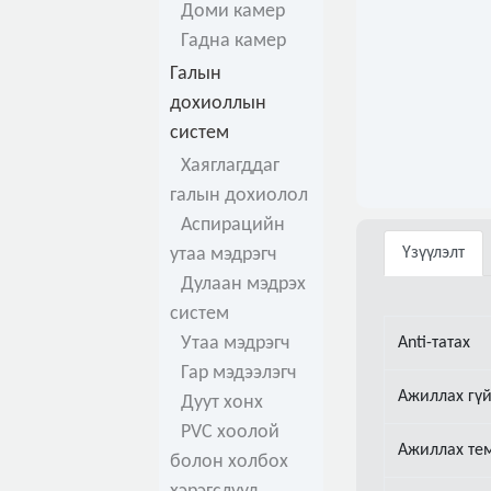
Доми камер
Гадна камер
Галын
дохиоллын
систем
Хаяглагддаг
галын дохиолол
Аспирацийн
утаа мэдрэгч
Үзүүлэлт
Дулаан мэдрэх
систем
Утаа мэдрэгч
Anti-татах
Гар мэдээлэгч
Ажиллах гү
Дуут хонх
PVC хоолой
Ажиллах те
болон холбох