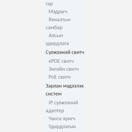
гар
Мэдрэгч
Хяналтын
самбар
Алсын
удирдлага
Сүлжээний свитч
ePOE свитч
Энгийн свитч
PoE свитч
Зарлан мэдээлэх
систем
IP сүлжээний
адаптер
Чанга яригч
Удирдлагын