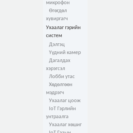
микрофон
Өгөгдөл
хувиргагч
Ухаалаг гэрийн
систем
Дэлгэц
Үүдний камер
Дагалдах
хэрэгсэл
Лобби утас
Хөдөлгөөн
мэдрэгч
Ухаалаг цоож
IoT Гэрлийн
унтраалга
Ухаалаг хөшиг
IoT Газын