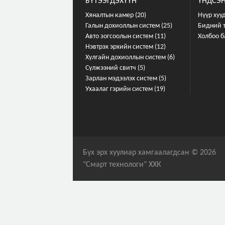
БҮТЭЭГДЭХҮҮН
ҮНДСЭН
Хяналтын камер (20)
Нүүр хуу
Галын дохиоллын систем (25)
Бидний 
Авто зогсоолын систем (11)
Холбоо б
Нэвтрэх эрхийн систем (12)
Хулгайн дохиоллын систем (6)
Сүлжээний свитч (5)
Зарлан мэдээлэх систем (5)
Ухаалаг гэрийн систем (19)
Бүх эрх хуулиар хамгаалагдсан © 2026
"Смарт технологи" ХХК