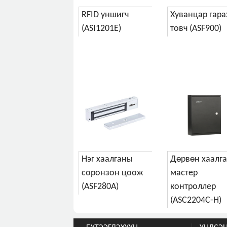
RFID уншигч
Хуванцар гара
(ASI1201E)
товч (ASF900)
Нэг хаалганы
Дөрвөн хаалг
соронзон цоож
мастер
(ASF280A)
контроллер
(ASC2204C-H)