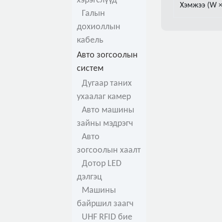
хэрэгслүүд
Хэмжээ (W ×
Галын
дохиоллын
кабель
Авто зогсоолын
систем
Дугаар таних
ухаалаг камер
Авто машины
зайны мэдрэгч
Авто
зогсоолын хаалт
Дотор LED
дэлгэц
Машины
байршил заагч
UHF RFID бие