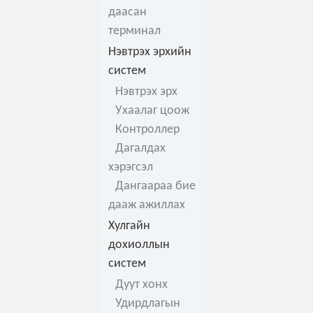
даасан
терминал
Нэвтрэх эрхийн
систем
Нэвтрэх эрх
Ухаалаг цоож
Контроллер
Дагалдах
хэрэгсэл
Дангаараа бие
дааж ажиллах
Хулгайн
дохиоллын
систем
Дуут хонх
Удирдлагын