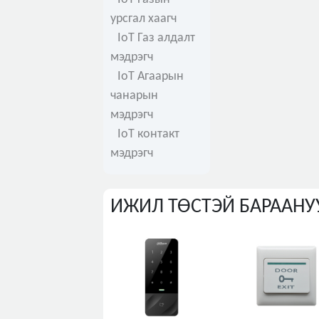
урсгал хаагч
IoT Газ алдалт
мэдрэгч
IoT Агаарын
чанарын
мэдрэгч
IoT контакт
мэдрэгч
ИЖИЛ ТӨСТЭЙ БАРААНУ