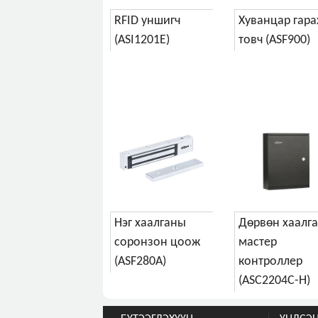
RFID уншигч
Хуванцар гара
(ASI1201E)
товч (ASF900)
Нэг хаалганы
Дөрвөн хаалг
соронзон цоож
мастер
(ASF280A)
контроллер
(ASC2204C-H)