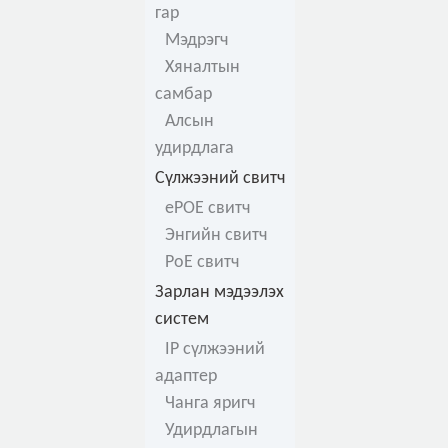
гар
Мэдрэгч
Хяналтын
самбар
Алсын
удирдлага
Сүлжээний свитч
ePOE свитч
Энгийн свитч
PoE свитч
Зарлан мэдээлэх
систем
IP сүлжээний
адаптер
Чанга яригч
Удирдлагын