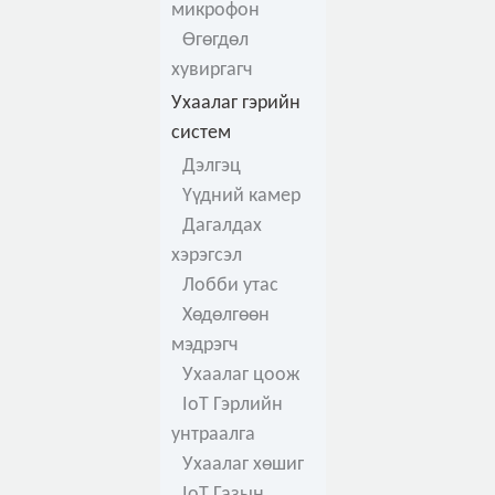
микрофон
Өгөгдөл
хувиргагч
Ухаалаг гэрийн
систем
Дэлгэц
Үүдний камер
Дагалдах
хэрэгсэл
Лобби утас
Хөдөлгөөн
мэдрэгч
Ухаалаг цоож
IoT Гэрлийн
унтраалга
Ухаалаг хөшиг
IoT Газын