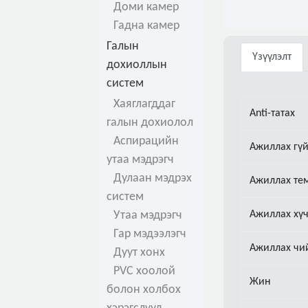
Доми камер
Гадна камер
Галын
Үзүүлэлт
дохиоллын
систем
Хаяглагддаг
Anti-татах
галын дохиолол
Аспирацийн
Ажиллах гү
утаа мэдрэгч
Дулаан мэдрэх
Ажиллах те
систем
Утаа мэдрэгч
Ажиллах хү
Гар мэдээлэгч
Ажиллах чи
Дуут хонх
PVC хоолой
Жин
болон холбох