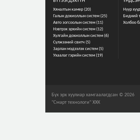
БҮТЭЭГДЭХҮҮН
ҮНДСЭН
Хяналтын камер (20)
Нүүр хуу
Галын дохиоллын систем (25)
Бидний 
Авто зогсоолын систем (11)
Холбоо б
Нэвтрэх эрхийн систем (12)
Хулгайн дохиоллын систем (6)
Сүлжээний свитч (5)
Зарлан мэдээлэх систем (5)
Ухаалаг гэрийн систем (19)
Бүх эрх хуулиар хамгаалагдсан © 2026
"Смарт технологи" ХХК