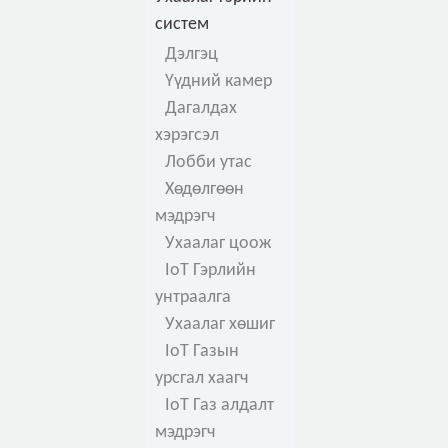
систем
Дэлгэц
Үүдний камер
Дагалдах
хэрэгсэл
Лобби утас
Хөдөлгөөн
мэдрэгч
Ухаалаг цоож
IoT Гэрлийн
унтраалга
Ухаалаг хөшиг
IoT Газын
урсгал хаагч
IoT Газ алдалт
мэдрэгч