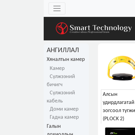
АНГИЛЛАЛ
Хяналтын камер
Камер
Сүлжээний
бичигч
Сүлжээний
Алсын
кабель
удирдлагатай
Доми камер
зогсоол түгжи
Гадна камер
(PLOCK 2)
Галын
дохиоллын