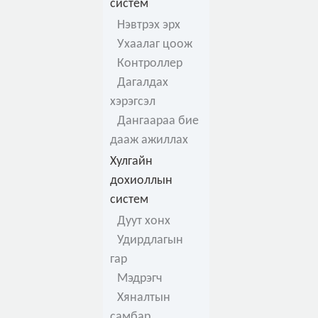
систем
Нэвтрэх эрх
Ухаалаг цоож
Контроллер
Дагалдах
хэрэгсэл
Дангаараа бие
дааж ажиллах
Хулгайн
дохиоллын
систем
Дуут хонх
Удирдлагын
гар
Мэдрэгч
Хяналтын
самбар