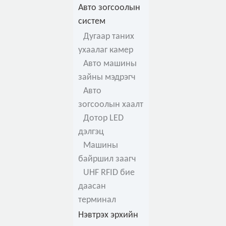
Авто зогсоолын
систем
Дугаар таних
ухаалаг камер
Авто машины
зайны мэдрэгч
Авто
зогсоолын хаалт
Дотор LED
дэлгэц
Машины
байршил заагч
UHF RFID бие
даасан
терминал
Нэвтрэх эрхийн