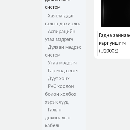
систем
Хаяглагддаг
галын дохиолол
Аспирацийн
Гадна зайнаа
утаа мэдрэгч
карт уншигч
Дулаан мэдрэх
(U2000E)
систем
Утаа мэдрэгч
Гар мэдээлэгч
Дуут хонх
PVC хоолой
болон холбох
хэрэгслүүд
Галын
дохиоллын
кабель