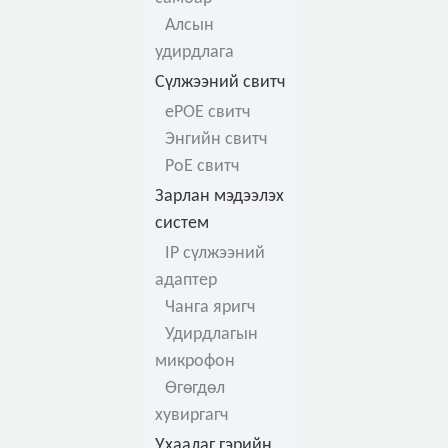
Алсын
удирдлага
Сүлжээний свитч
ePOE свитч
Энгийн свитч
PoE свитч
Зарлан мэдээлэх
систем
IP сүлжээний
адаптер
Чанга яригч
Удирдлагын
микрофон
Өгөгдөл
хувиргагч
Ухаалаг гэрийн