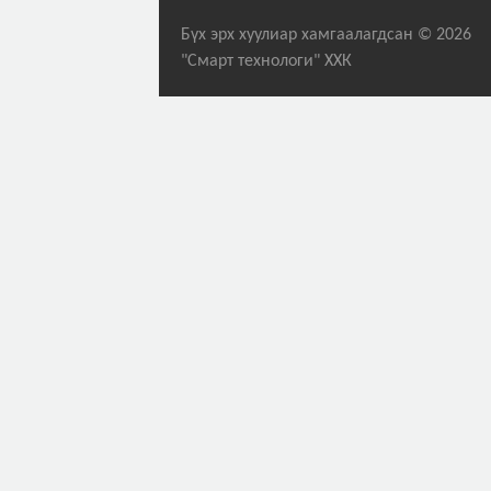
Бүх эрх хуулиар хамгаалагдсан © 2026
"Смарт технологи" ХХК