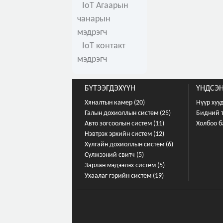
IoT Агаарын
чанарын
мэдрэгч
IoT контакт
мэдрэгч
БҮТЭЭГДЭХҮҮН
ҮНДСЭН
Хяналтын камер (20)
Нүүр хуу
Галын дохиоллын систем (25)
Бидний 
Авто зогсоолын систем (11)
Холбоо б
Нэвтрэх эрхийн систем (12)
Хулгайн дохиоллын систем (6)
Сүлжээний свитч (5)
Зарлан мэдээлэх систем (5)
Ухаалаг гэрийн систем (19)