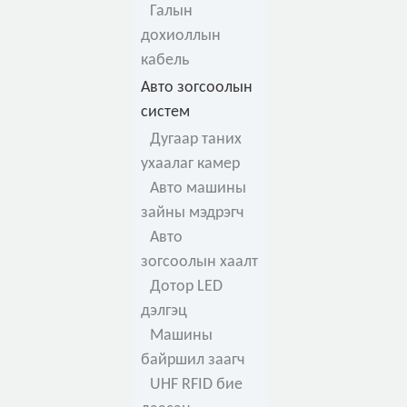
Галын
дохиоллын
кабель
Авто зогсоолын
систем
Дугаар таних
ухаалаг камер
Авто машины
зайны мэдрэгч
Авто
зогсоолын хаалт
Дотор LED
дэлгэц
Машины
байршил заагч
UHF RFID бие