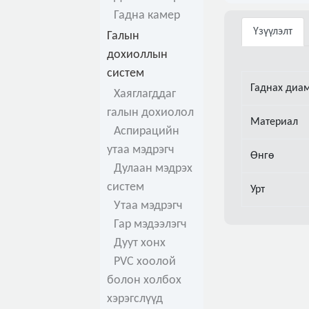
Гадна камер
Үзүүлэлт
Галын
дохиоллын
систем
Гаднах диа
Хаяглагддаг
галын дохиолол
Материал
Аспирацийн
утаа мэдрэгч
Өнгө
Дулаан мэдрэх
систем
Урт
Утаа мэдрэгч
Гар мэдээлэгч
Дуут хонх
PVC хоолой
болон холбох
хэрэгслүүд