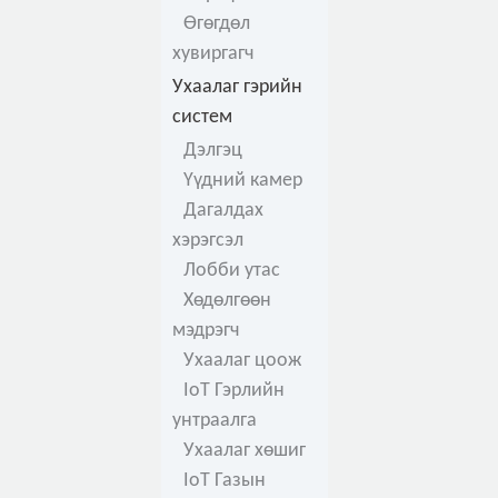
Өгөгдөл
хувиргагч
Ухаалаг гэрийн
систем
Дэлгэц
Үүдний камер
Дагалдах
хэрэгсэл
Лобби утас
Хөдөлгөөн
мэдрэгч
Ухаалаг цоож
IoT Гэрлийн
унтраалга
Ухаалаг хөшиг
IoT Газын