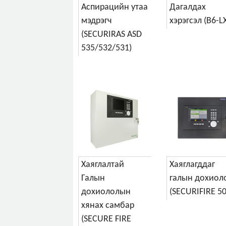
Аспирацийн утаа
Дагалдах
мэдрэгч
хэрэгсэл (B6-LX
(SECURIRAS ASD
535/532/531)
Хаяглалтай
Хаяглагддаг
Галын
галын дохиол
дохиололын
(SECURIFIRE 50
хянах самбар
(SECURE FIRE