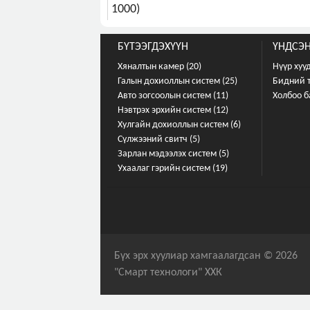
1000)
БҮТЭЭГДЭХҮҮН
ҮНДСЭН
Хяналтын камер (20)
Нүүр хуу
Галын дохиоллын систем (25)
Бидний 
Авто зогсоолын систем (11)
Холбоо б
Нэвтрэх эрхийн систем (12)
Хулгайн дохиоллын систем (6)
Сүлжээний свитч (5)
Зарлан мэдээлэх систем (5)
Ухаалаг гэрийн систем (19)
Бүх эрх хуулиар хамгаалагдсан © 2026
"Смарт технологи" ХХК