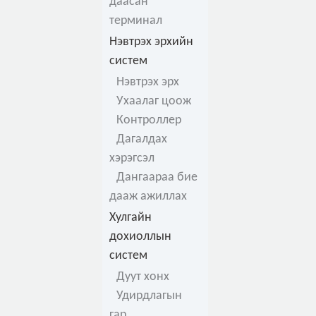
даасан
терминал
Нэвтрэх эрхийн
систем
Нэвтрэх эрх
Ухаалаг цоож
Контроллер
Дагалдах
хэрэгсэл
Дангаараа бие
дааж ажиллах
Хулгайн
дохиоллын
систем
Дуут хонх
Удирдлагын
гар