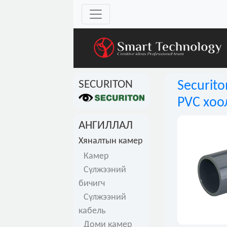
SECURITON
Securito
PVC хоо
АНГИЛЛАЛ
Хяналтын камер
Камер
Сүлжээний
бичигч
Сүлжээний
кабель
Доми камер