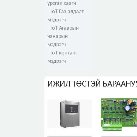
урсгал хаагч
IoT Газ алдалт
мэдрэгч
IoT Агаарын
чанарын
мэдрэгч
IoT контакт
мэдрэгч
ИЖИЛ ТӨСТЭЙ БАРААНУ