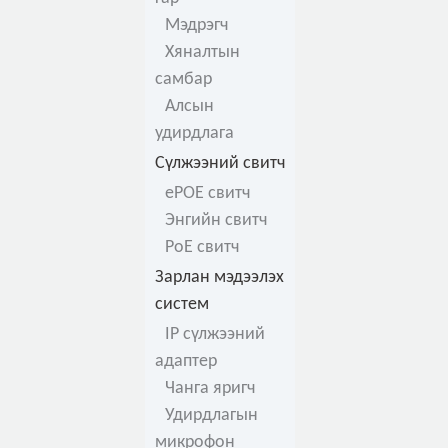
Мэдрэгч
Хяналтын
самбар
Алсын
удирдлага
Сүлжээний свитч
ePOE свитч
Энгийн свитч
PoE свитч
Зарлан мэдээлэх
систем
IP сүлжээний
адаптер
Чанга яригч
Удирдлагын
микрофон