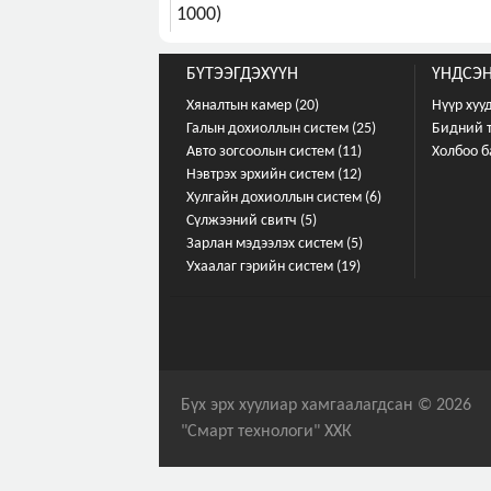
1000)
БҮТЭЭГДЭХҮҮН
ҮНДСЭН
Хяналтын камер (20)
Нүүр хуу
Галын дохиоллын систем (25)
Бидний 
Авто зогсоолын систем (11)
Холбоо б
Нэвтрэх эрхийн систем (12)
Хулгайн дохиоллын систем (6)
Сүлжээний свитч (5)
Зарлан мэдээлэх систем (5)
Ухаалаг гэрийн систем (19)
Бүх эрх хуулиар хамгаалагдсан © 2026
"Смарт технологи" ХХК