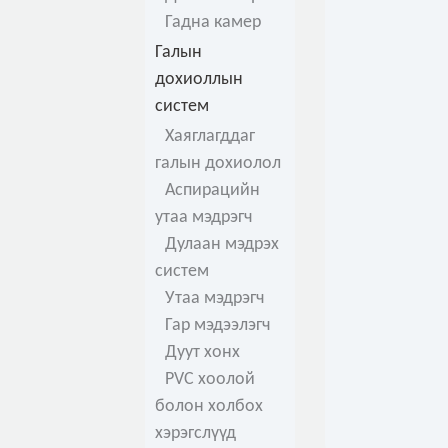
Гадна камер
Галын
дохиоллын
систем
Хаяглагддаг
галын дохиолол
Аспирацийн
утаа мэдрэгч
Дулаан мэдрэх
систем
Утаа мэдрэгч
Гар мэдээлэгч
Дуут хонх
PVC хоолой
болон холбох
хэрэгслүүд