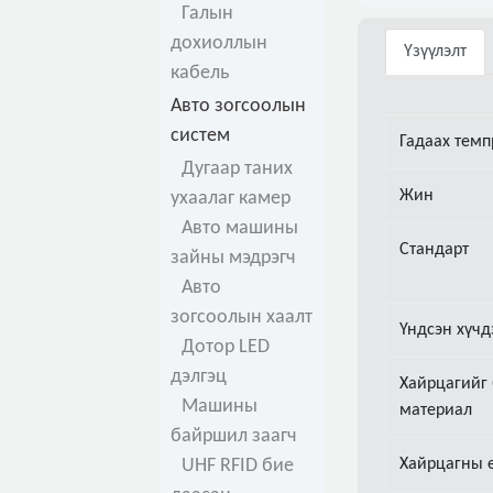
Галын
дохиоллын
Үзүүлэлт
кабель
Авто зогсоолын
систем
Гадаах темп
Дугаар таних
Жин
ухаалаг камер
Авто машины
Стандарт
зайны мэдрэгч
Авто
зогсоолын хаалт
Үндсэн хүчд
Дотор LED
дэлгэц
Хайрцагийг 
Машины
материал
байршил заагч
UHF RFID бие
Хайрцагны 