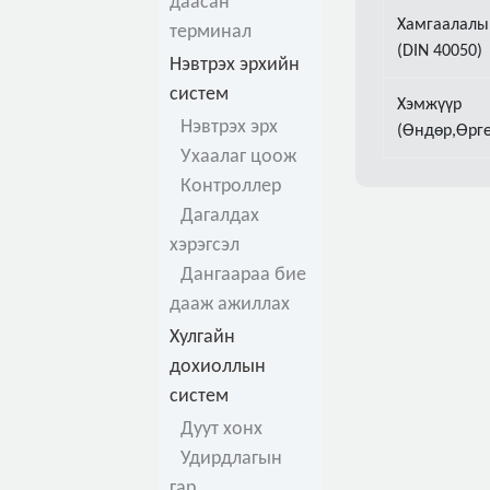
даасан
Хамгаалалы
терминал
(DIN 40050)
Нэвтрэх эрхийн
систем
Хэмжүүр
Нэвтрэх эрх
(Өндөр,Өргө
Ухаалаг цоож
Контроллер
Дагалдах
хэрэгсэл
Дангаараа бие
дааж ажиллах
Хулгайн
дохиоллын
систем
Дуут хонх
Удирдлагын
гар