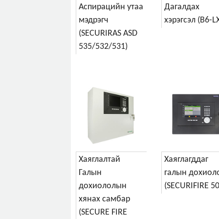
Аспирацийн утаа
Дагалдах
мэдрэгч
хэрэгсэл (B6-LX
(SECURIRAS ASD
535/532/531)
Хаяглалтай
Хаяглагддаг
Галын
галын дохиол
дохиололын
(SECURIFIRE 50
хянах самбар
(SECURE FIRE