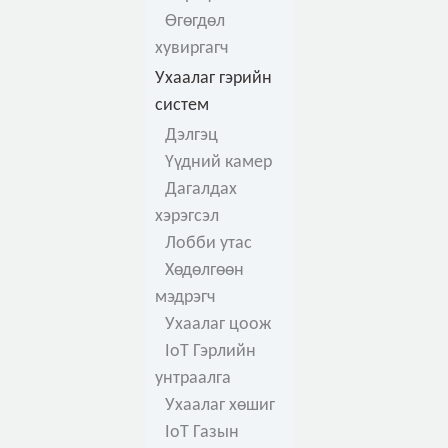
Өгөгдөл
хувиргагч
Ухаалаг гэрийн
систем
Дэлгэц
Үүдний камер
Дагалдах
хэрэгсэл
Лобби утас
Хөдөлгөөн
мэдрэгч
Ухаалаг цоож
IoT Гэрлийн
унтраалга
Ухаалаг хөшиг
IoT Газын