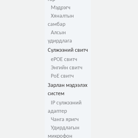
Мэдрэгч
Хяналтын
самбар
Алсын
удирдлага
Сүлжээний свитч
ePOE свитч
Энгийн свитч
PoE свитч
Зарлан мэдээлэх
систем
IP сүлжээний
адаптер
Чанга яригч
Удирдлагын
микрофон