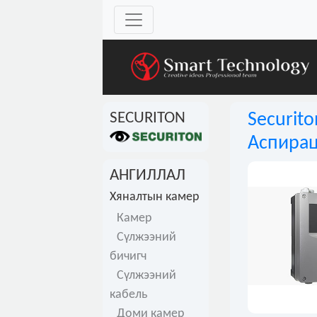
SECURITON
Securito
Аспирац
АНГИЛЛАЛ
Хяналтын камер
Камер
Сүлжээний
бичигч
Сүлжээний
кабель
Доми камер