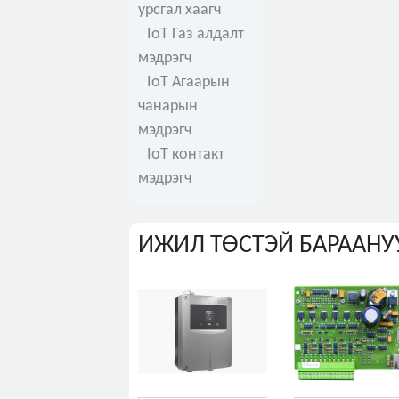
урсгал хаагч
IoT Газ алдалт
мэдрэгч
IoT Агаарын
чанарын
мэдрэгч
IoT контакт
мэдрэгч
ИЖИЛ ТӨСТЭЙ БАРААНУ